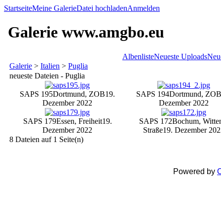
Startseite
Meine Galerie
Datei hochladen
Anmelden
Galerie www.amgbo.eu
Albenliste
Neueste Uploads
Neu
Galerie
>
Italien
>
Puglia
neueste Dateien - Puglia
SAPS 195
Dortmund, ZOB
19.
SAPS 194
Dortmund, ZO
Dezember 2022
Dezember 2022
SAPS 179
Essen, Freiheit
19.
SAPS 172
Bochum, Witte
Dezember 2022
Straße
19. Dezember 202
8 Dateien auf 1 Seite(n)
Powered by
C