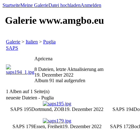
Startseite
Meine Galerie
Datei hochladen
Anmelden
Galerie www.amgbo.eu
Galerie
>
Italien
>
Puglia
SAPS
Apricena
8 Dateien, letzte Aktualisierung am
19. Dezember 2022
Album 91 mal aufgerufen
1 Alben auf 1 Seite(n)
neueste Dateien - Puglia
SAPS 195
Dortmund, ZOB
19. Dezember 2022
SAPS 194
Do
SAPS 179
Essen, Freiheit
19. Dezember 2022
SAPS 172
Boch