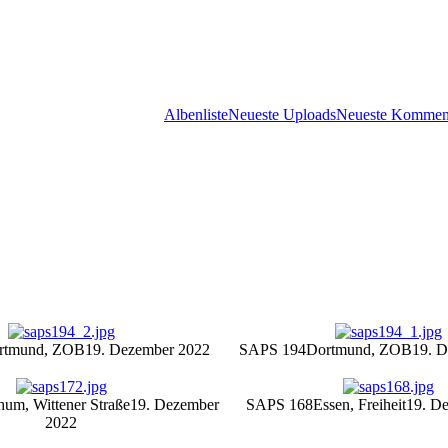
Albenliste
Neueste Uploads
Neueste Kommen
rtmund, ZOB
19. Dezember 2022
SAPS 194
Dortmund, ZOB
19. 
um, Wittener Straße
19. Dezember
SAPS 168
Essen, Freiheit
19. D
2022