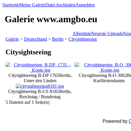
Startseite
Meine Galerie
Datei hochladen
Anmelden
Galerie www.amgbo.eu
Albenliste
Neueste Uploads
Neu
Galerie
>
Deutschland
>
Berlin
>
Citysightseeing
Citysightseeing
Citysightseeing B-DP 1765
Berlin,
Citysightseeing B-O 3062
Be
Unter den Linden
Kurfürstendamm
Citysightseeing B-US 8181
Berlin,
Reichstag / Bundestag
5 Dateien auf 1 Seite(n)
Powered by
C