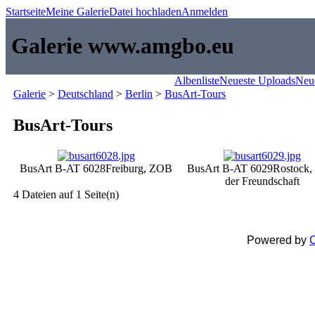
Startseite
Meine Galerie
Datei hochladen
Anmelden
Galerie www.amgbo.eu
Albenliste
Neueste Uploads
Neu
Galerie
>
Deutschland
>
Berlin
>
BusArt-Tours
BusArt-Tours
BusArt B-AT 6028
Freiburg, ZOB
BusArt B-AT 6029
Rostock, 
der Freundschaft
4 Dateien auf 1 Seite(n)
Powered by
C