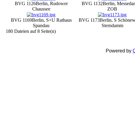
BVG 1126
Berlin, Rudower
BVG 1132
Berlin, Messeda
Chaussee
ZOB
BVG 1169
Berlin, S+U Rathaus
BVG 1173
Berlin, S Schönew
Spandau
Sterndamm
180 Dateien auf 8 Seite(n)
Powered by
C