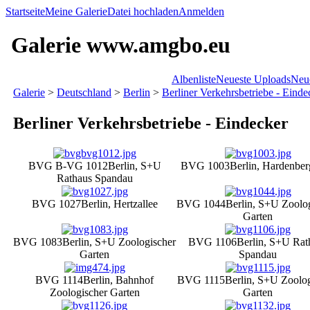
Startseite
Meine Galerie
Datei hochladen
Anmelden
Galerie www.amgbo.eu
Albenliste
Neueste Uploads
Neu
Galerie
>
Deutschland
>
Berlin
>
Berliner Verkehrsbetriebe - Einde
Berliner Verkehrsbetriebe - Eindecker
BVG B-VG 1012
Berlin, S+U
BVG 1003
Berlin, Hardenber
Rathaus Spandau
BVG 1027
Berlin, Hertzallee
BVG 1044
Berlin, S+U Zoolo
Garten
BVG 1083
Berlin, S+U Zoologischer
BVG 1106
Berlin, S+U Rat
Garten
Spandau
BVG 1114
Berlin, Bahnhof
BVG 1115
Berlin, S+U Zoolog
Zoologischer Garten
Garten