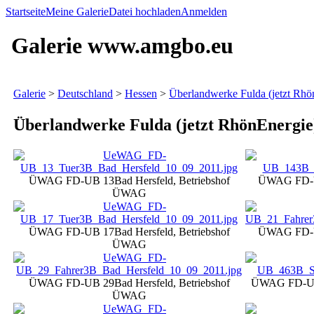
Startseite
Meine Galerie
Datei hochladen
Anmelden
Galerie www.amgbo.eu
Galerie
>
Deutschland
>
Hessen
>
Überlandwerke Fulda (jetzt Rhö
Überlandwerke Fulda (jetzt RhönEnergie
ÜWAG FD-UB 13
Bad Hersfeld, Betriebshof
ÜWAG FD-
ÜWAG
ÜWAG FD-UB 17
Bad Hersfeld, Betriebshof
ÜWAG FD-
ÜWAG
ÜWAG FD-UB 29
Bad Hersfeld, Betriebshof
ÜWAG FD-U
ÜWAG