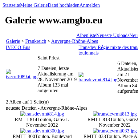
Startseite
Meine Galerie
Datei hochladen
Anmelden
Galerie www.amgbo.eu
Albenliste
Neueste Uploads
Neu
Galerie
>
Frankreich
>
Auvergne-Rhône-Alpes
IVECO Bus
Transdev Régie mixte des tran
toulonnais
Saint Priest
6 Dateien, 
7 Dateien, letzte
Aktualisie
Aktualisierung am
am 21.
28. November 2019
November
Album 133 mal
Album 84
aufgerufen
aufgerufe
2 Alben auf 1 Seite(n)
neueste Dateien - Auvergne-Rhône-Alpes
RMTT 814
Toulon, Gare
21.
RMTT 813
Toulon, Gare
2
November 2022
November 2022
RMTT 300
Toulon, Boulevard
RMTT 033
Toulon, Place Al