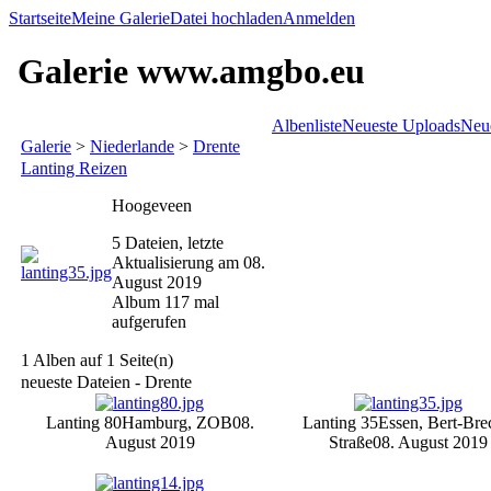
Startseite
Meine Galerie
Datei hochladen
Anmelden
Galerie www.amgbo.eu
Albenliste
Neueste Uploads
Neu
Galerie
>
Niederlande
>
Drente
Lanting Reizen
Hoogeveen
5 Dateien, letzte
Aktualisierung am 08.
August 2019
Album 117 mal
aufgerufen
1 Alben auf 1 Seite(n)
neueste Dateien - Drente
Lanting 80
Hamburg, ZOB
08.
Lanting 35
Essen, Bert-Bre
August 2019
Straße
08. August 2019