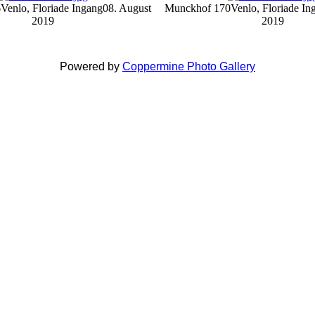
6
Venlo, Floriade Ingang
08. August
Munckhof 170
Venlo, Floriade In
2019
2019
Powered by
Coppermine Photo Gallery