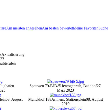
tare
Am meisten angesehen
Am besten bewertet
Meine Favoriten
Suche
e Aktualisierung
023
aufgerufen
Flughafen
Spauwen 79-BJB-5
Herzogenrath, Bahnhof
27.
2023
März 2023
lein
08. August
Munckhof 188
Arnhem, Stationsplein
08. August
2019