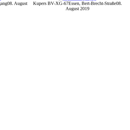
gang
08. August
Kupers BV-XG-67
Essen, Bert-Brecht-Straße
08.
August 2019