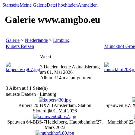
Startseite
Meine Galerie
Datei hochladen
Anmelden
Galerie www.amgbo.eu
Galerie
>
Niederlande
>
Limburg
Kupers Reizen
Munckhof Gro
Weert
3 Dateien, letzte Aktualisierung
am 01. Mai 2026
Album 114 mal aufgerufen
3 Alben auf 1 Seite(n)
neueste Dateien - Limburg
Kupers 20-BXZ-1
Amsterdam, Station
Spauwen BZ-
Sloterdijk
01. Mai 2026
Spauwen 64-BBS-7
Heidelberg, Hauptbahnhof
27.
Munckhof 22
März 2023