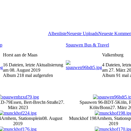
Albenliste
Neueste Uploads
Neueste Kommen
ep
Spauwen Bus & Travel
Horst aan de Maas
Valkenburg
16 Dateien, letzte Aktualisierung
4 Dateien, letzt
am 08. August 2019
am 27. März 2
Album 218 mal aufgerufen
Album 91 mal 
XD-79
Essen, Bert-Brecht-Straße
27.
Spauwen 96-BDT-5
Köln, 
März 2023
Köln/Bonn
27. März 
4
Arnhem, Stationsplein
08. August
Munckhof 198
Arnhem, Stationsp
2019
2019