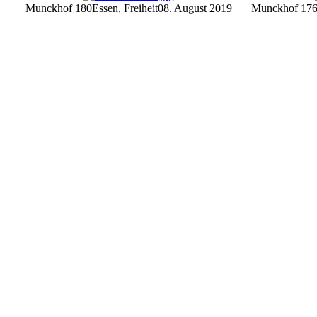
Munckhof 180
Essen, Freiheit
08. August 2019
Munckhof 17