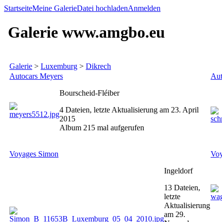
Startseite
Meine Galerie
Datei hochladen
Anmelden
Galerie www.amgbo.eu
Galerie
>
Luxemburg
>
Dikrech
Autocars Meyers
Aut
Bourscheid-Fléiber
4 Dateien, letzte Aktualisierung am 23. April
2015
Album 215 mal aufgerufen
Voyages Simon
Voy
Ingeldorf
13 Dateien,
letzte
Aktualisierung
am 29.