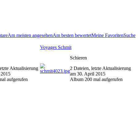
tare
Am meisten angesehen
Am besten bewertet
Meine Favoriten
Suche
Voyages Schmit
Schieren
etzte Aktualisierung
2 Dateien, letzte Aktualisierung
l 2015
am 30. April 2015
al aufgerufen
Album 200 mal aufgerufen