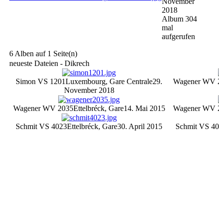
November
2018
Album 304
mal
aufgerufen
6 Alben auf 1 Seite(n)
neueste Dateien - Dikrech
Simon VS 1201
Luxembourg, Gare Centrale
29.
Wagener WV 
November 2018
Wagener WV 2035
Ettelbréck, Gare
14. Mai 2015
Wagener WV 
Schmit VS 4023
Ettelbréck, Gare
30. April 2015
Schmit VS 4