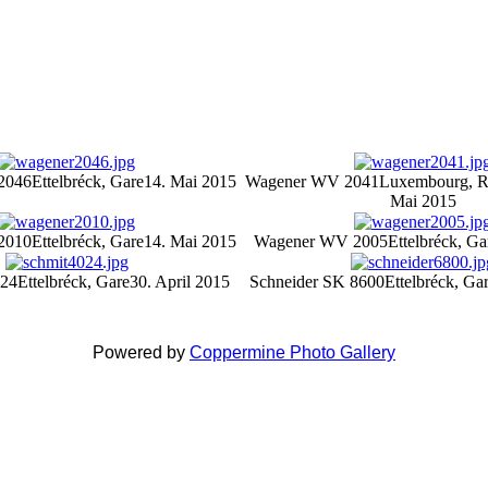
2046
Ettelbréck, Gare
14. Mai 2015
Wagener WV 2041
Luxembourg, R
Mai 2015
2010
Ettelbréck, Gare
14. Mai 2015
Wagener WV 2005
Ettelbréck, Ga
024
Ettelbréck, Gare
30. April 2015
Schneider SK 8600
Ettelbréck, Ga
Powered by
Coppermine Photo Gallery