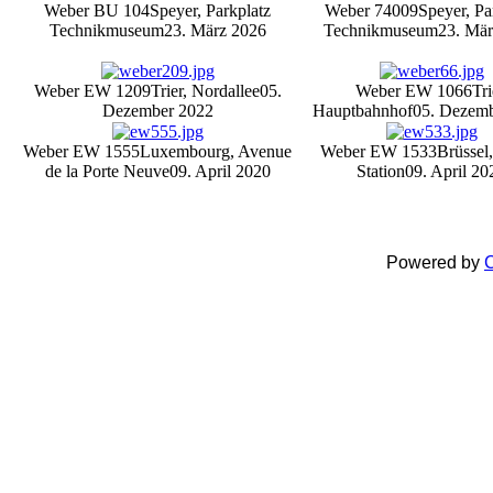
Weber BU 104
Speyer, Parkplatz
Weber 74009
Speyer, Pa
Technikmuseum
23. März 2026
Technikmuseum
23. Mär
Weber EW 1209
Trier, Nordallee
05.
Weber EW 1066
Tri
Dezember 2022
Hauptbahnhof
05. Dezem
Weber EW 1555
Luxembourg, Avenue
Weber EW 1533
Brüssel
de la Porte Neuve
09. April 2020
Station
09. April 20
Powered by
C