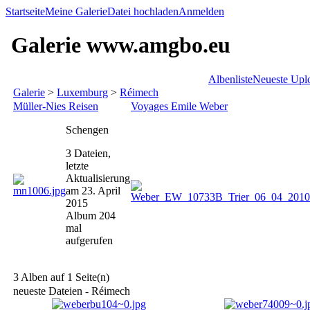
Startseite
Meine Galerie
Datei hochladen
Anmelden
Galerie www.amgbo.eu
Albenliste
Neueste Upl
Galerie
>
Luxemburg
>
Réimech
Müller-Nies Reisen
Voyages Emile Weber
Schengen
3 Dateien,
letzte
Aktualisierung
am 23. April
2015
Album 204
mal
aufgerufen
3 Alben auf 1 Seite(n)
neueste Dateien - Réimech