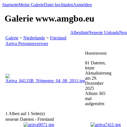
Startseite
Meine Galerie
Datei hochladen
Anmelden
Galerie www.amgbo.eu
Albenliste
Neueste Uploads
Neu
Galerie
>
Niederlande
>
Friesland
Arriva Personenvervoer
Heerenveen
81 Dateien,
letzte
Aktualisierung
am 29.
Dezember
2025
Album 365
mal
aufgerufen
1 Alben auf 1 Seite(n)
neueste Dateien - Friesland