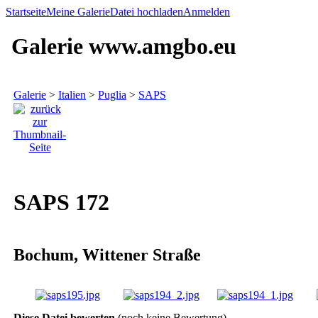
Startseite
Meine Galerie
Datei hochladen
Anmelden
Galerie www.amgbo.eu
Galerie
>
Italien
>
Puglia
>
SAPS
SAPS 172
Bochum, Wittener Straße
Diese Datei bewerten
(noch keine Bewertung)