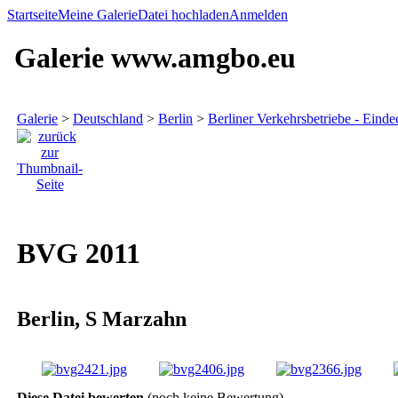
Startseite
Meine Galerie
Datei hochladen
Anmelden
Galerie www.amgbo.eu
Galerie
>
Deutschland
>
Berlin
>
Berliner Verkehrsbetriebe - Einde
BVG 2011
Berlin, S Marzahn
Diese Datei bewerten
(noch keine Bewertung)