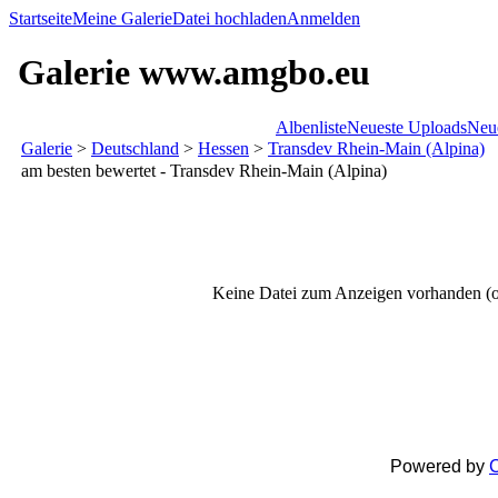
Startseite
Meine Galerie
Datei hochladen
Anmelden
Galerie www.amgbo.eu
Albenliste
Neueste Uploads
Neu
Galerie
>
Deutschland
>
Hessen
>
Transdev Rhein-Main (Alpina)
am besten bewertet - Transdev Rhein-Main (Alpina)
Keine Datei zum Anzeigen vorhanden (o
Powered by
C