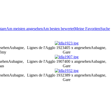
tare
Am meisten angesehen
Am besten bewertet
Meine Favoriten
Suche
esehen
Aubagne,
Lignes de l'Agglo 1923
405 x angesehen
Aubagne,
lémy
Gare
sehen
Aubagne,
Lignes de l'Agglo 1907
400 x angesehen
Aubagne,
nas
Gare
esehen
Aubagne,
Lignes de l'Agglo 1932
389 x angesehen
Aubagne,
Gare