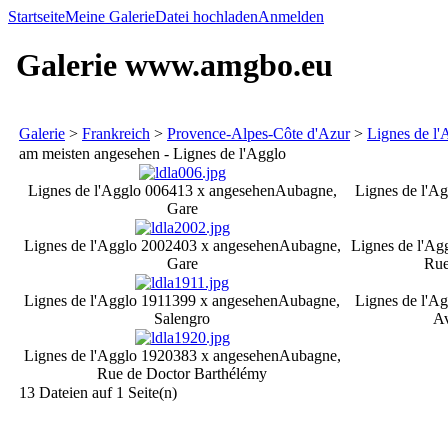
Startseite
Meine Galerie
Datei hochladen
Anmelden
Galerie www.amgbo.eu
Galerie
>
Frankreich
>
Provence-Alpes-Côte d'Azur
>
Lignes de l'
am meisten angesehen - Lignes de l'Agglo
Lignes de l'Agglo 006
413 x angesehen
Aubagne,
Lignes de l'A
Gare
Lignes de l'Agglo 2002
403 x angesehen
Aubagne,
Lignes de l'Ag
Gare
Rue
Lignes de l'Agglo 1911
399 x angesehen
Aubagne,
Lignes de l'A
Salengro
A
Lignes de l'Agglo 1920
383 x angesehen
Aubagne,
Rue de Doctor Barthélémy
13 Dateien auf 1 Seite(n)