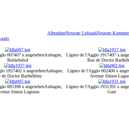
Albenliste
Neueste Uploads
Neueste Kommen
Agglo
gglo 007
407 x angesehen
Aubagne,
Lignes de l'Agglo 1917
407 x ang
Betriebshof
Rue de Doctor Barthé
glo 1937
402 x angesehen
Aubagne,
Lignes de l'Agglo 002
400 x ange
 de Doctor Barthélémy
Avenue Simon Lagu
gglo 005
398 x angesehen
Aubagne,
Lignes de l'Agglo 1931
391 x ang
venue Simon Lagunas
Gare