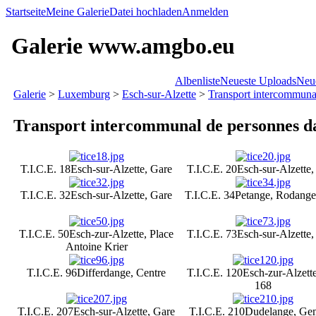
Startseite
Meine Galerie
Datei hochladen
Anmelden
Galerie www.amgbo.eu
Albenliste
Neueste Uploads
Neu
Galerie
>
Luxemburg
>
Esch-sur-Alzette
>
Transport intercommunal
Transport intercommunal de personnes da
T.I.C.E. 18
Esch-sur-Alzette, Gare
T.I.C.E. 20
Esch-sur-Alzette,
T.I.C.E. 32
Esch-sur-Alzette, Gare
T.I.C.E. 34
Petange, Rodange
T.I.C.E. 50
Esch-zur-Alzette, Place
T.I.C.E. 73
Esch-sur-Alzette,
Antoine Krier
T.I.C.E. 96
Differdange, Centre
T.I.C.E. 120
Esch-zur-Alzett
168
T.I.C.E. 207
Esch-sur-Alzette, Gare
T.I.C.E. 210
Dudelange, Ge