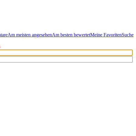
tare
Am meisten angesehen
Am besten bewertet
Meine Favoriten
Suche
s