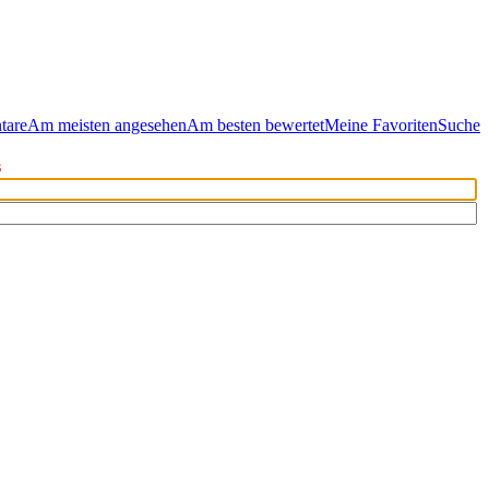
tare
Am meisten angesehen
Am besten bewertet
Meine Favoriten
Suche
s