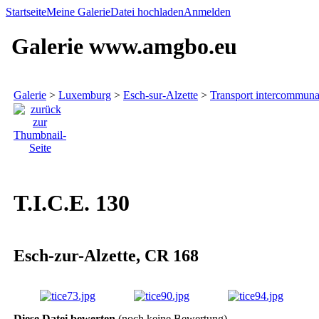
Startseite
Meine Galerie
Datei hochladen
Anmelden
Galerie www.amgbo.eu
Galerie
>
Luxemburg
>
Esch-sur-Alzette
>
Transport intercommunal
T.I.C.E. 130
Esch-zur-Alzette, CR 168
Diese Datei bewerten
(noch keine Bewertung)