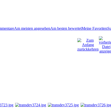
mmentare
Am meisten angesehen
Am besten bewertet
Meine Favoriten
S