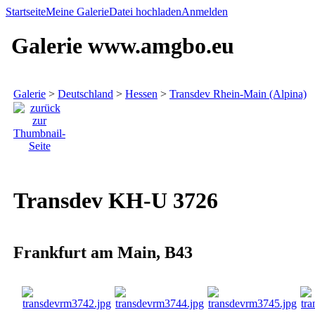
Startseite
Meine Galerie
Datei hochladen
Anmelden
Galerie www.amgbo.eu
Galerie
>
Deutschland
>
Hessen
>
Transdev Rhein-Main (Alpina)
Transdev KH-U 3726
Frankfurt am Main, B43