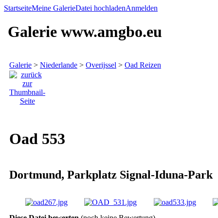
Startseite
Meine Galerie
Datei hochladen
Anmelden
Galerie www.amgbo.eu
Galerie
>
Niederlande
>
Overijssel
>
Oad Reizen
Oad 553
Dortmund, Parkplatz Signal-Iduna-Park
Diese Datei bewerten
(noch keine Bewertung)