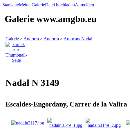
Startseite
Meine Galerie
Datei hochladen
Anmelden
Galerie www.amgbo.eu
Galerie
>
Andorra
>
Andorra
>
Autocars Nadal
Nadal N 3149
Escaldes-Engordany, Carrer de la Valira