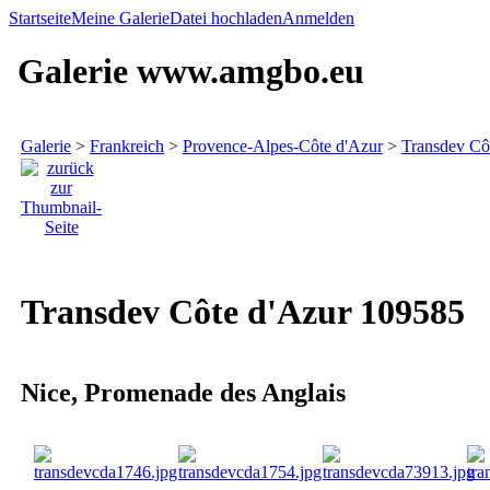
Startseite
Meine Galerie
Datei hochladen
Anmelden
Galerie www.amgbo.eu
Galerie
>
Frankreich
>
Provence-Alpes-Côte d'Azur
>
Transdev Cô
Transdev Côte d'Azur 109585
Nice, Promenade des Anglais