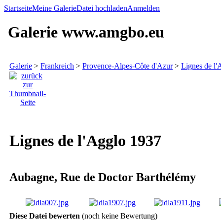
Startseite
Meine Galerie
Datei hochladen
Anmelden
Galerie www.amgbo.eu
Galerie
>
Frankreich
>
Provence-Alpes-Côte d'Azur
>
Lignes de l'
Lignes de l'Agglo 1937
Aubagne, Rue de Doctor Barthélémy
Diese Datei bewerten
(noch keine Bewertung)