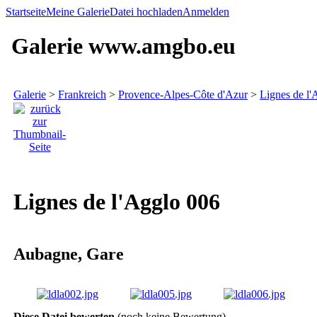
Startseite
Meine Galerie
Datei hochladen
Anmelden
Galerie www.amgbo.eu
Galerie
>
Frankreich
>
Provence-Alpes-Côte d'Azur
>
Lignes de l'
Lignes de l'Agglo 006
Aubagne, Gare
Diese Datei bewerten
(noch keine Bewertung)