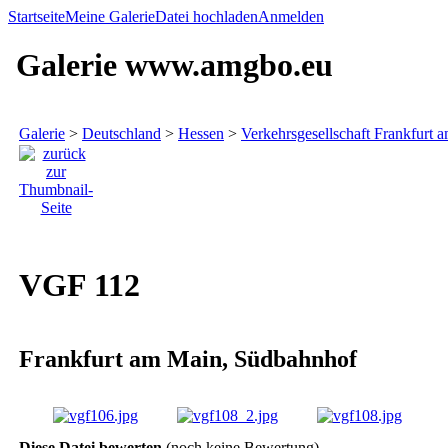
Startseite
Meine Galerie
Datei hochladen
Anmelden
Galerie www.amgbo.eu
Galerie
>
Deutschland
>
Hessen
>
Verkehrsgesellschaft Frankfurt 
VGF 112
Frankfurt am Main, Südbahnhof
Diese Datei bewerten
(noch keine Bewertung)